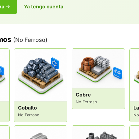
rma →
Ya tengo cuenta
amos
(No Ferroso)
Cobre
No Ferroso
Cobalto
La
No Ferroso
No