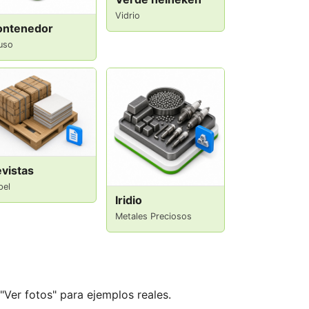
Vidrio
ontenedor
uso
vistas
pel
Iridio
Metales Preciosos
"Ver fotos" para ejemplos reales.