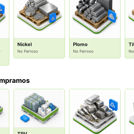
Nickel
Plomo
Ti
·
No Ferroso
No Ferroso
No
compramos
TPV