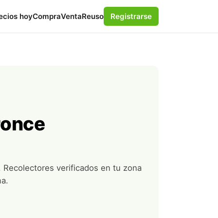
ecios hoy
Compra
Venta
Reuso
Registrarse
ronce
. Recolectores verificados en tu zona
ma.