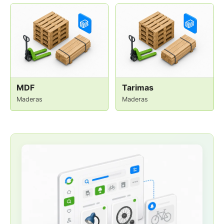
MDF
Tarimas
Maderas
Maderas