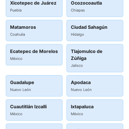
Xicotepec de Juárez
Ocozocoautla
Puebla
Chiapas
Matamoros
Ciudad Sahagún
Coahuila
Hidalgo
Ecatepec de Morelos
Tlajomulco de
Zúñiga
México
Jalisco
Guadalupe
Apodaca
Nuevo León
Nuevo León
Cuautitlán Izcalli
Ixtapaluca
México
México