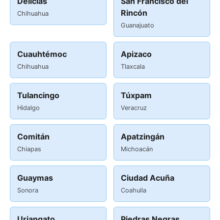
Delicias
San Francisco del
Rincón
Chihuahua
Guanajuato
Cuauhtémoc
Apizaco
Chihuahua
Tlaxcala
Tulancingo
Túxpam
Hidalgo
Veracruz
Comitán
Apatzingán
Chiapas
Michoacán
Guaymas
Ciudad Acuña
Sonora
Coahuila
Uriangato
Piedras Negras