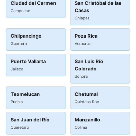
Ciudad del Carmen
San Cristóbal de las
Casas
Campeche
Chiapas
Chilpancingo
Poza Rica
Guerrero
Veracruz
Puerto Vallarta
San Luis Río
Colorado
Jalisco
Sonora
Texmelucan
Chetumal
Puebla
Quintana Roo
San Juan del Río
Manzanillo
Querétaro
Colima