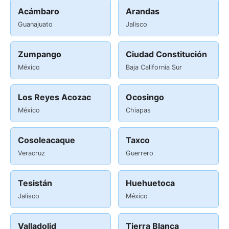
Acámbaro
Arandas
Guanajuato
Jalisco
Zumpango
Ciudad Constitución
México
Baja California Sur
Los Reyes Acozac
Ocosingo
México
Chiapas
Cosoleacaque
Taxco
Veracruz
Guerrero
Tesistán
Huehuetoca
Jalisco
México
Valladolid
Tierra Blanca